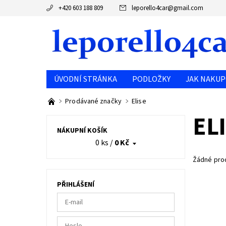
+420 603 188 809
leporello4car
@
gmail.com
ÚVODNÍ STRÁNKA
PODLOŽKY
JAK NAKUP
Prodávané značky
Elise
EL
NÁKUPNÍ KOŠÍK
0 ks
/
0 Kč
Žádné pro
PŘIHLÁŠENÍ