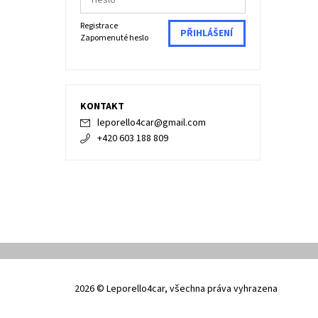
Registrace
Zapomenuté heslo
KONTAKT
leporello4car
@
gmail.com
+420 603 188 809
2026 © Leporello4car, všechna práva vyhrazena