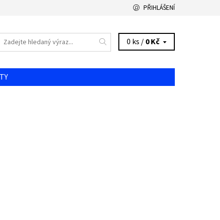
PŘIHLÁŠENÍ
0 ks /
0 Kč
TY