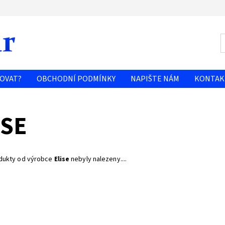
OVAT?
OBCHODNÍ PODMÍNKY
NAPIŠTE NÁM
KONTAK
ISE
dukty od výrobce
Elise
nebyly nalezeny....